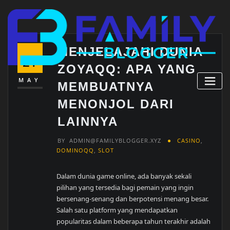
Skip
to
content
MENJELAJAHI DUNIA
21
ZOYAQQ: APA YANG
MAY
MEMBUATNYA
MENONJOL DARI
LAINNYA
BY
ADMIN@FAMILYBLOGGER.XYZ
CASINO
,
DOMINOQQ
,
SLOT
Dalam dunia game online, ada banyak sekali
pilihan yang tersedia bagi pemain yang ingin
bersenang-senang dan berpotensi menang besar.
Salah satu platform yang mendapatkan
popularitas dalam beberapa tahun terakhir adalah