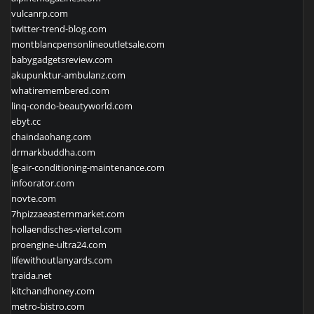
vulcanrp.com
twitter-trend-blog.com
montblancpensonlineoutletsale.com
babygadgetsreview.com
akupunktur-ambulanz.com
whatiremembered.com
linq-condo-beautyworld.com
ebyt.cc
chaindaohang.com
drmarkbuddha.com
lg-air-conditioning-maintenance.com
infoorator.com
novte.com
7hpizzaeasternmarket.com
hollaendisches-viertel.com
proengine-ultra24.com
lifewithoutlanyards.com
traida.net
kitchandhoney.com
metro-bistro.com