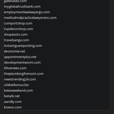
galenaseo.com
myglobaltrustbank.com
employmentlawlawyergo.com
medicalmalpracticelawyersinc.com
comportshop.com
topdecorshop.com
shopasotv.com
travelsanga.com
instantguestposting.com
ekonomie.net
appointmentplus.net
developmentworm.com
itlivenews.com
theplumbingfremont.com
newstrending24.com
ufabetbonus.biz
kelasweekend.com
betatk.net
aandly.com
bswoo.com