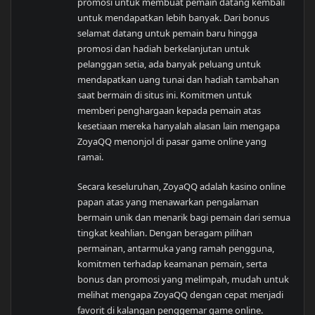
promosi untuk membuat pemain datang kembali
untuk mendapatkan lebih banyak. Dari bonus
selamat datang untuk pemain baru hingga
promosi dan hadiah berkelanjutan untuk
pelanggan setia, ada banyak peluang untuk
mendapatkan uang tunai dan hadiah tambahan
saat bermain di situs ini. Komitmen untuk
memberi penghargaan kepada pemain atas
kesetiaan mereka hanyalah alasan lain mengapa
ZoyaQQ menonjol di pasar game online yang
ramai.
Secara keseluruhan, ZoyaQQ adalah kasino online
papan atas yang menawarkan pengalaman
bermain unik dan menarik bagi pemain dari semua
tingkat keahlian. Dengan beragam pilihan
permainan, antarmuka yang ramah pengguna,
komitmen terhadap keamanan pemain, serta
bonus dan promosi yang melimpah, mudah untuk
melihat mengapa ZoyaQQ dengan cepat menjadi
favorit di kalangan penggemar game online.