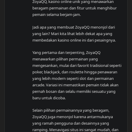
ZoyaQQ, kasino online unik yang menawarkan
beragam permainan dan fitur untuk menghibur
pemain selama berjam-jam.
Jadi apa yang membuat ZoyaQQ menonjol dari
yang lain? Mari kita lihat lebih dekat apa yang
membedakan kasino online ini dari pesaingnya.
Yang pertama dan terpenting, ZoyaQQ
menawarkan pilihan permainan yang
mengesankan, mulai dari favorit tradisional seperti
poker, blackjack, dan roulette hingga penawaran
yang lebih modern seperti slot dan permainan
arcade. Variasi ini memastikan pemain tidak akan
pernah bosan dan selalu memiliki sesuatu yang
baru untuk dicoba.
Selain pilihan permainannya yang beragam,
ZoyaQQ juga menonjol karena antarmukanya
yang ramah pengguna dan desainnya yang
ramping. Menavigasi situs ini sangat mudah, dan