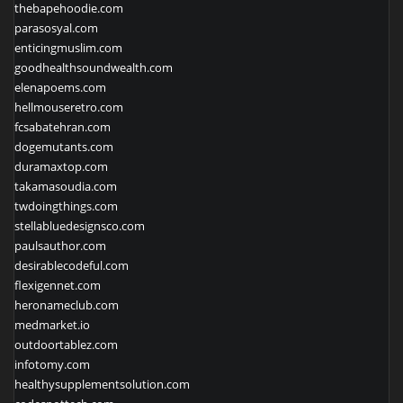
thebapehoodie.com
parasosyal.com
enticingmuslim.com
goodhealthsoundwealth.com
elenapoems.com
hellmouseretro.com
fcsabatehran.com
dogemutants.com
duramaxtop.com
takamasoudia.com
twdoingthings.com
stellabluedesignsco.com
paulsauthor.com
desirablecodeful.com
flexigennet.com
heronameclub.com
medmarket.io
outdoortablez.com
infotomy.com
healthysupplementsolution.com