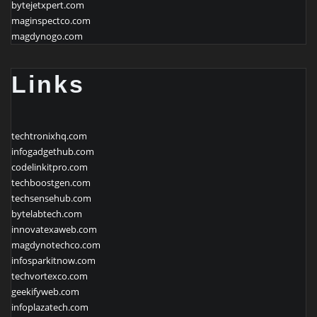
bytejetxpert.com
maginspectco.com
magdynogo.com
Links
techtronixhq.com
infogadgethub.com
codelinkitpro.com
techboostgen.com
techsensehub.com
bytelabtech.com
innovatexaweb.com
magdynotechco.com
infosparkitnow.com
techvortexco.com
geekifyweb.com
infoplazatech.com