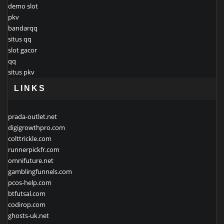
demo slot
pkv
bandarqq
situs qq
slot gacor
qq
situs pkv
LINKS
prada-outlet.net
digigrowthpro.com
colttrickle.com
runnerpickfr.com
omnifuture.net
gamblingfunnels.com
pcos-help.com
btfutsal.com
codirop.com
ghosts-uk.net