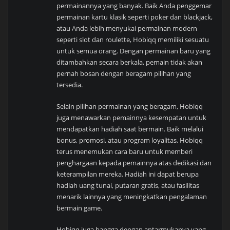
permainannya yang banyak. Baik Anda penggemar
permainan kartu klasik seperti poker dan blackjack,
atau Anda lebih menyukai permainan modern
seperti slot dan roulette, Hobiqq memiliki sesuatu
untuk semua orang. Dengan permainan baru yang
ditambahkan secara berkala, pemain tidak akan
pernah bosan dengan beragam pilihan yang
tersedia.
Selain pilihan permainan yang beragam, Hobiqq
juga menawarkan pemainnya kesempatan untuk
mendapatkan hadiah saat bermain. Baik melalui
bonus, promosi, atau program loyalitas, Hobiqq
terus menemukan cara baru untuk memberi
penghargaan kepada pemainnya atas dedikasi dan
keterampilan mereka. Hadiah ini dapat berupa
hadiah uang tunai, putaran gratis, atau fasilitas
menarik lainnya yang meningkatkan pengalaman
bermain game.
Hobiqq juga bangga dengan antarmukanya yang