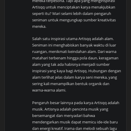
mereka terpesona. Tapi apa yang menginspirasi
Artisqq untuk menciptakan karya menakjubkan
seperti itu? Mari selami lebih dalam pengaruh
seniman untuk mengungkap sumber kreativitas
mereka.
Salah satu inspirasi utama Artisqq adalah alam.
Seniman ini menghabiskan banyak waktu di luar
ruangan, menikmati keindahan alam. Dari warna
matahari terbenam hingga pola daun, keragaman
alam yang tak ada habisnya menjadi sumber
inspirasi yang kaya bagi Artisqq. Hubungan dengan
alam terlihat jelas dalam karya seni mereka, yang
sering kali menampilkan bentuk organik dan
warna-warna alami.
Pengaruh besar lainnya pada karya Artisqq adalah
musik. Artisnya adalah pencinta musik yang
bersemangat dan menyadari bahwa
mendengarkan musik dapat memicu ide-ide baru
dan energi kreatif. Irama dan melodi sebuah lagu