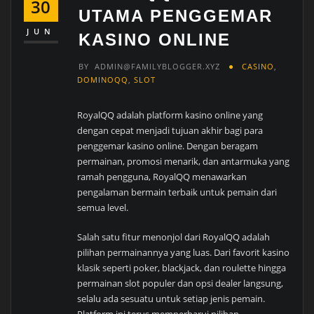
30
UTAMA PENGGEMAR
JUN
KASINO ONLINE
BY
ADMIN@FAMILYBLOGGER.XYZ
CASINO
,
DOMINOQQ
,
SLOT
RoyalQQ adalah platform kasino online yang
dengan cepat menjadi tujuan akhir bagi para
penggemar kasino online. Dengan beragam
permainan, promosi menarik, dan antarmuka yang
ramah pengguna, RoyalQQ menawarkan
pengalaman bermain terbaik untuk pemain dari
semua level.
Salah satu fitur menonjol dari RoyalQQ adalah
pilihan permainannya yang luas. Dari favorit kasino
klasik seperti poker, blackjack, dan roulette hingga
permainan slot populer dan opsi dealer langsung,
selalu ada sesuatu untuk setiap jenis pemain.