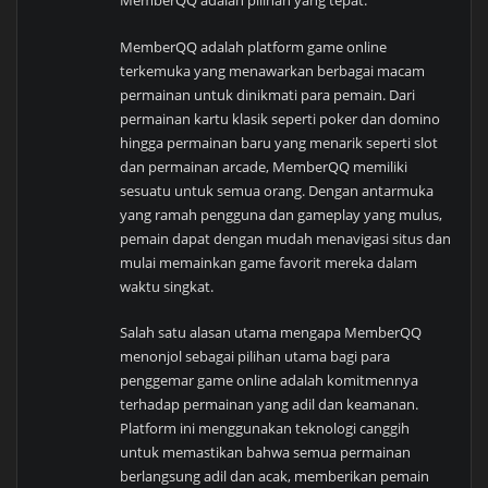
MemberQQ adalah pilihan yang tepat.
MemberQQ adalah platform game online
terkemuka yang menawarkan berbagai macam
permainan untuk dinikmati para pemain. Dari
permainan kartu klasik seperti poker dan domino
hingga permainan baru yang menarik seperti slot
dan permainan arcade, MemberQQ memiliki
sesuatu untuk semua orang. Dengan antarmuka
yang ramah pengguna dan gameplay yang mulus,
pemain dapat dengan mudah menavigasi situs dan
mulai memainkan game favorit mereka dalam
waktu singkat.
Salah satu alasan utama mengapa MemberQQ
menonjol sebagai pilihan utama bagi para
penggemar game online adalah komitmennya
terhadap permainan yang adil dan keamanan.
Platform ini menggunakan teknologi canggih
untuk memastikan bahwa semua permainan
berlangsung adil dan acak, memberikan pemain