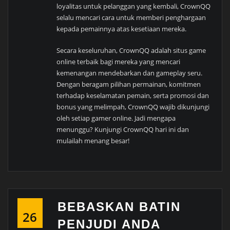
loyalitas untuk pelanggan yang kembali, CrownQQ
selalu mencari cara untuk memberi penghargaan
kepada pemainnya atas kesetiaan mereka.
Secara keseluruhan, CrownQQ adalah situs game
online terbaik bagi mereka yang mencari
kemenangan mendebarkan dan gameplay seru.
Dengan beragam pilihan permainan, komitmen
terhadap keselamatan pemain, serta promosi dan
bonus yang melimpah, CrownQQ wajib dikunjungi
oleh setiap gamer online. Jadi mengapa
menunggu? Kunjungi CrownQQ hari ini dan
mulailah menang besar!
BEBASKAN BATIN
26
PENJUDI ANDA