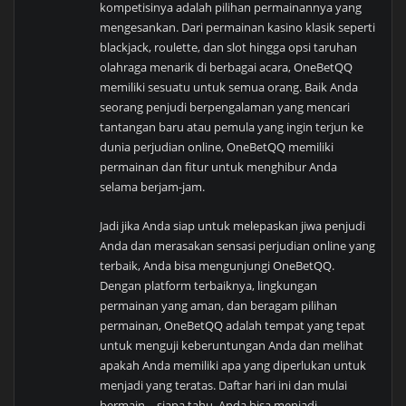
kompetisinya adalah pilihan permainannya yang
mengesankan. Dari permainan kasino klasik seperti
blackjack, roulette, dan slot hingga opsi taruhan
olahraga menarik di berbagai acara, OneBetQQ
memiliki sesuatu untuk semua orang. Baik Anda
seorang penjudi berpengalaman yang mencari
tantangan baru atau pemula yang ingin terjun ke
dunia perjudian online, OneBetQQ memiliki
permainan dan fitur untuk menghibur Anda
selama berjam-jam.
Jadi jika Anda siap untuk melepaskan jiwa penjudi
Anda dan merasakan sensasi perjudian online yang
terbaik, Anda bisa mengunjungi OneBetQQ.
Dengan platform terbaiknya, lingkungan
permainan yang aman, dan beragam pilihan
permainan, OneBetQQ adalah tempat yang tepat
untuk menguji keberuntungan Anda dan melihat
apakah Anda memiliki apa yang diperlukan untuk
menjadi yang teratas. Daftar hari ini dan mulai
bermain – siapa tahu, Anda bisa menjadi