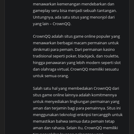
menawarkan kemenangan mendebarkan dan
gameplay seru bisa menjadi sebuah tantangan.
Untungnya, ada satu situs yang menonjol dari
yang lain – CrownQQ.
CrownQQ adalah situs game online populer yang
menawarkan berbagai macam permainan untuk
dinikmati para pemain. Dari permainan kasino
tradisional seperti poker, blackjack, dan roulette,
hingga penawaran yang lebih modern seperti slot
dan olahraga virtual, CrownQQ memiliki sesuatu
untuk semua orang.
Salah satu hal yang membedakan CrownQQ dari
situs game online lainnya adalah komitmennya
untuk menyediakan lingkungan permainan yang
aman dan terjamin bagi para pemainnya. Situs ini
menggunakan teknologi enkripsi tercanggih untuk
memastikan bahwa semua data pemain tetap
aman dan rahasia. Selain itu, CrownQQ memiliki