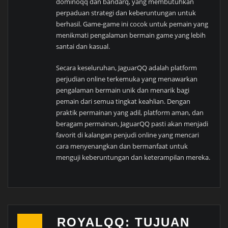
dominoqq dan bandarq, yang membutuhkan
perpaduan strategi dan keberuntungan untuk
berhasil. Game-game ini cocok untuk pemain yang
menikmati pengalaman bermain game yang lebih
santai dan kasual.
Secara keseluruhan, JaguarQQ adalah platform
perjudian online terkemuka yang menawarkan
pengalaman bermain unik dan menarik bagi
pemain dari semua tingkat keahlian. Dengan
praktik permainan yang adil, platform aman, dan
beragam permainan, JaguarQQ pasti akan menjadi
favorit di kalangan penjudi online yang mencari
cara menyenangkan dan bermanfaat untuk
menguji keberuntungan dan keterampilan mereka.
ROYALQQ: TUJUAN