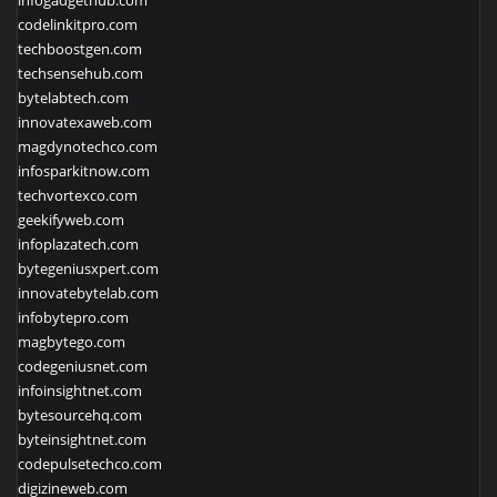
infogadgethub.com
codelinkitpro.com
techboostgen.com
techsensehub.com
bytelabtech.com
innovatexaweb.com
magdynotechco.com
infosparkitnow.com
techvortexco.com
geekifyweb.com
infoplazatech.com
bytegeniusxpert.com
innovatebytelab.com
infobytepro.com
magbytego.com
codegeniusnet.com
infoinsightnet.com
bytesourcehq.com
byteinsightnet.com
codepulsetechco.com
digizineweb.com