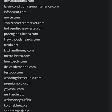
drmarkbuddha.com
lg-air-conditioning-maintenance.com
infoorator.com
novte.com
7hpizzaeasternmarket.com
hollaendisches-viertel.com
proengine-ultra24.com
lifewithoutlanyards.com
traida.net
kitchandhoney.com
metro-bistro.com
howtosolv.com
delicesdemanon.com
testboo.com
weddingdressstudio.com
premiumplox.com
yayosbk.com
neilhardie.biz
webmoneysurf.biz
kolohebluet.biz
shootermask.biz