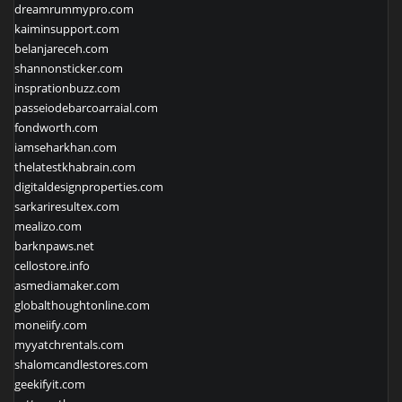
dreamrummypro.com
kaiminsupport.com
belanjareceh.com
shannonsticker.com
insprationbuzz.com
passeiodebarcoarraial.com
fondworth.com
iamseharkhan.com
thelatestkhabrain.com
digitaldesignproperties.com
sarkariresultex.com
mealizo.com
barknpaws.net
cellostore.info
asmediamaker.com
globalthoughtonline.com
moneiify.com
myyatchrentals.com
shalomcandlestores.com
geekifyit.com