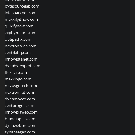
bytesourcelab.com
infosparknet.com
maxxifyitnow.com
quixifynow.com
zephyruspro.com
optipathx.com
nextronixlab.com
zentrixhq.com
innovestanet.com
dynabytexpert.com
flexifyit.com
maxxiogo.com
novusgotech.com
nextronnet.com
dynamoxco.com
zenturogen.com
innovexaweb.com
brandioplus.com
dynawebpro.com
synapsegen.com