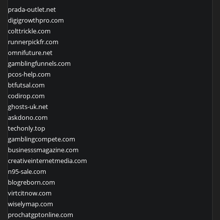
prada-outlet.net
digigrowthpro.com
colttrickle.com
runnerpickfr.com
omnifuture.net
gamblingfunnels.com
pcos-help.com
btfutsal.com
codirop.com
ghosts-uk.net
askdono.com
techonly.top
gamblingcompete.com
businesssmagazine.com
creativeinternetmedia.com
n95-sale.com
blogreborn.com
virtcitnow.com
wiselymap.com
prochatgptonline.com