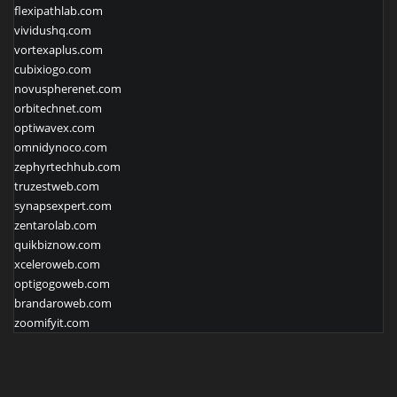
flexipathlab.com
vividushq.com
vortexaplus.com
cubixiogo.com
novuspherenet.com
orbitechnet.com
optiwavex.com
omnidynoco.com
zephyrtechhub.com
truzestweb.com
synapsexpert.com
zentarolab.com
quikbiznow.com
xceleroweb.com
optigogoweb.com
brandaroweb.com
zoomifyit.com