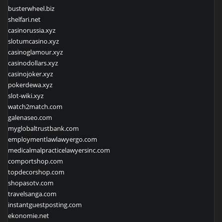
busterwheel.biz
shelfari.net
casinorussia.xyz
slotumcasino.xyz
casinoglamour.xyz
casinodollars.xyz
casinojoker.xyz
pokerdewa.xyz
slot-wiki.xyz
watch2match.com
galenaseo.com
myglobaltrustbank.com
employmentlawlawyergo.com
medicalmalpracticelawyersinc.com
comportshop.com
topdecorshop.com
shopasotv.com
travelsanga.com
instantguestposting.com
ekonomie.net