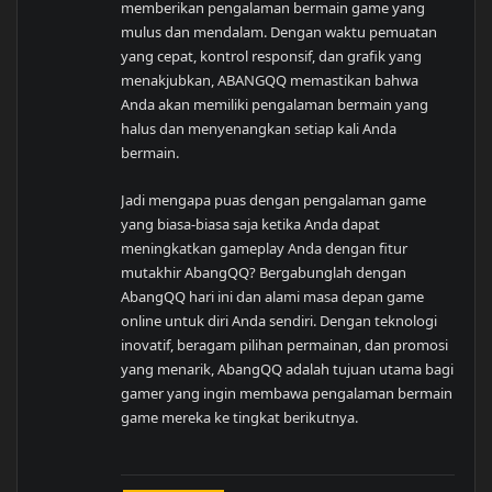
memberikan pengalaman bermain game yang
mulus dan mendalam. Dengan waktu pemuatan
yang cepat, kontrol responsif, dan grafik yang
menakjubkan, ABANGQQ memastikan bahwa
Anda akan memiliki pengalaman bermain yang
halus dan menyenangkan setiap kali Anda
bermain.
Jadi mengapa puas dengan pengalaman game
yang biasa-biasa saja ketika Anda dapat
meningkatkan gameplay Anda dengan fitur
mutakhir AbangQQ? Bergabunglah dengan
AbangQQ hari ini dan alami masa depan game
online untuk diri Anda sendiri. Dengan teknologi
inovatif, beragam pilihan permainan, dan promosi
yang menarik, AbangQQ adalah tujuan utama bagi
gamer yang ingin membawa pengalaman bermain
game mereka ke tingkat berikutnya.