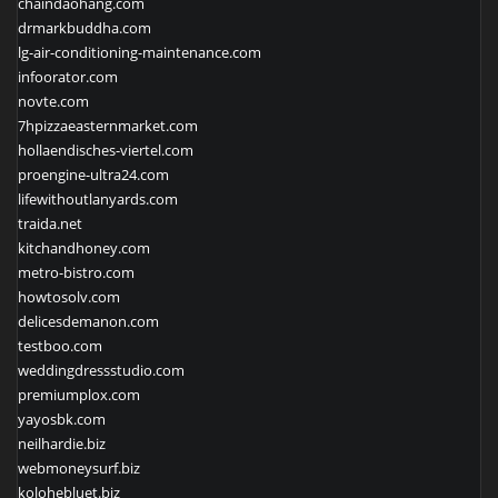
chaindaohang.com
drmarkbuddha.com
lg-air-conditioning-maintenance.com
infoorator.com
novte.com
7hpizzaeasternmarket.com
hollaendisches-viertel.com
proengine-ultra24.com
lifewithoutlanyards.com
traida.net
kitchandhoney.com
metro-bistro.com
howtosolv.com
delicesdemanon.com
testboo.com
weddingdressstudio.com
premiumplox.com
yayosbk.com
neilhardie.biz
webmoneysurf.biz
kolohebluet.biz