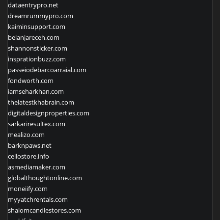
dataentrypro.net
dreamrummypro.com
kaiminsupport.com
belanjareceh.com
shannonsticker.com
insprationbuzz.com
passeiodebarcoarraial.com
fondworth.com
iamseharkhan.com
thelatestkhabrain.com
digitaldesignproperties.com
sarkariresultex.com
mealizo.com
barknpaws.net
cellostore.info
asmediamaker.com
globalthoughtonline.com
moneiify.com
myyatchrentals.com
shalomcandlestores.com