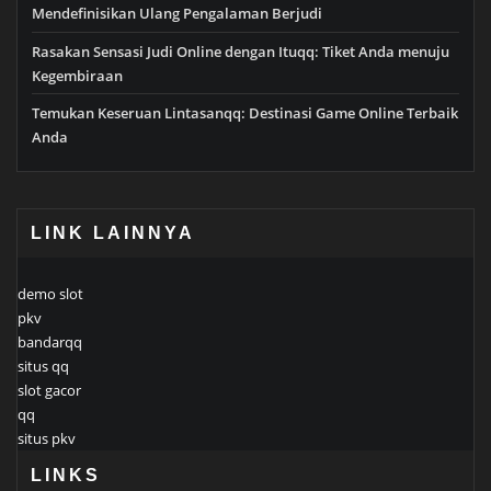
Mendefinisikan Ulang Pengalaman Berjudi
Rasakan Sensasi Judi Online dengan Ituqq: Tiket Anda menuju
Kegembiraan
Temukan Keseruan Lintasanqq: Destinasi Game Online Terbaik
Anda
LINK LAINNYA
demo slot
pkv
bandarqq
situs qq
slot gacor
qq
situs pkv
LINKS