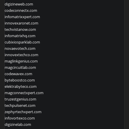
digizineweb.com
codeconnectx.com
infomatrixxpert.com
innovexaronet.com
techvistanow.com
infomatrixhq.com
cubixiosparklab.com
novaevotech.com
innovextechco.com
maglinkgenius.com
magcircuitlab.com
codewavex.com
byteboostco.com
elektrabyteco.com
magconnectxpert.com
truzestgenius.com
techpulsenet.com
zephyrtechxpert.com
infovortexco.com
digizinelab.com