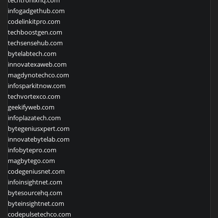
techtronixhq.com
infogadgethub.com
codelinkitpro.com
techboostgen.com
techsensehub.com
bytelabtech.com
innovatexaweb.com
magdynotechco.com
infosparkitnow.com
techvortexco.com
geekifyweb.com
infoplazatech.com
bytegeniusxpert.com
innovatebytelab.com
infobytepro.com
magbytego.com
codegeniusnet.com
infoinsightnet.com
bytesourcehq.com
byteinsightnet.com
codepulsetechco.com