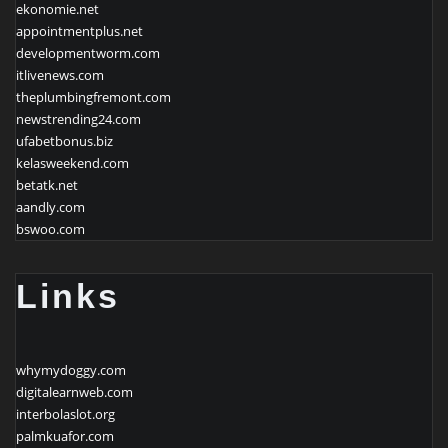
ekonomie.net
appointmentplus.net
developmentworm.com
itlivenews.com
theplumbingfremont.com
newstrending24.com
ufabetbonus.biz
kelasweekend.com
betatk.net
aandly.com
bswoo.com
Links
whymydoggy.com
digitalearnweb.com
interbolaslot.org
palmkuafor.com