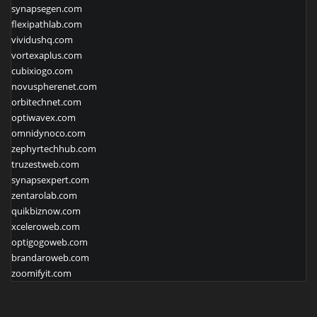
synapsegen.com
flexipathlab.com
vividushq.com
vortexaplus.com
cubixiogo.com
novuspherenet.com
orbitechnet.com
optiwavex.com
omnidynoco.com
zephyrtechhub.com
truzestweb.com
synapsexpert.com
zentarolab.com
quikbiznow.com
xceleroweb.com
optigogoweb.com
brandaroweb.com
zoomifyit.com