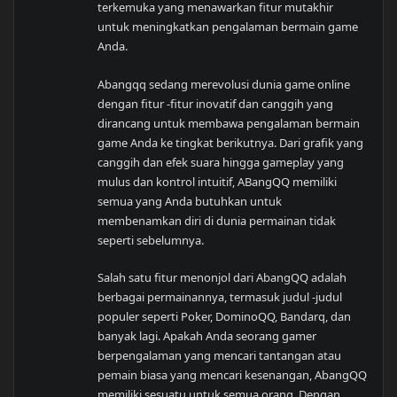
terkemuka yang menawarkan fitur mutakhir
untuk meningkatkan pengalaman bermain game
Anda.
Abangqq sedang merevolusi dunia game online
dengan fitur -fitur inovatif dan canggih yang
dirancang untuk membawa pengalaman bermain
game Anda ke tingkat berikutnya. Dari grafik yang
canggih dan efek suara hingga gameplay yang
mulus dan kontrol intuitif, ABangQQ memiliki
semua yang Anda butuhkan untuk
membenamkan diri di dunia permainan tidak
seperti sebelumnya.
Salah satu fitur menonjol dari AbangQQ adalah
berbagai permainannya, termasuk judul -judul
populer seperti Poker, DominoQQ, Bandarq, dan
banyak lagi. Apakah Anda seorang gamer
berpengalaman yang mencari tantangan atau
pemain biasa yang mencari kesenangan, AbangQQ
memiliki sesuatu untuk semua orang. Dengan