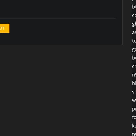
b
c
g
OT
a
t
g
b
c
n
b
v
w
p
f
k
t