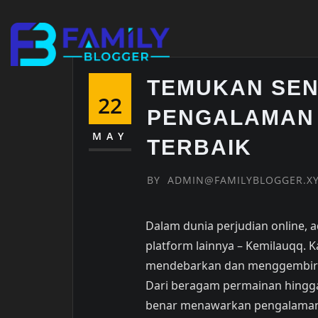
Skip
to
content
TEMUKAN SEN
22
PENGALAMAN 
MAY
TERBAIK
BY
ADMIN@FAMILYBLOGGER.X
Dalam dunia perjudian online, 
platform lainnya – Kemilauqq. 
mendebarkan dan menggembira
Dari beragam permainan hingg
benar menawarkan pengalaman k