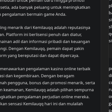
sambutan untuk pemain baru hingga promosi
p
 setia, ada banyak peluang untuk meningkatkan
b
 pengalaman bermain game Anda.
s
s
ng menarik dari Kemilauqq adalah reputasinya
q
. Platform ini berlisensi penuh dan diatur,
s
nan adil dan informasi pribadi dan keuangan
ungi. Dengan Kemilauqq, pemain dapat yakin
orm yang bereputasi dan dapat dipercaya.
p
 menawarkan pengalaman kasino online terbaik
d
sasi dan kegembiraan. Dengan beragam
c
mah pengguna, bonus dan promosi menarik, serta
r
n keamanan, Kemilauqq adalah pilihan sempurna
o
ingkatkan pengalaman perjudian online mereka.
g
n sensasi Kemilauqq hari ini dan mulailah
p