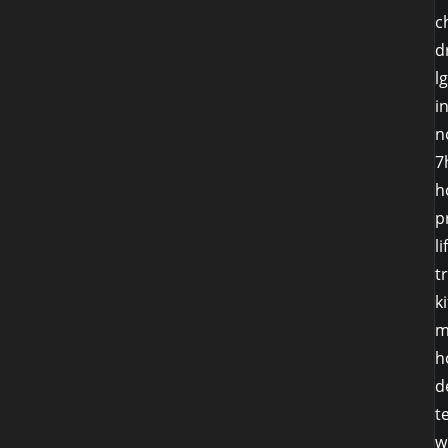
c
d
l
i
n
7
h
p
l
t
k
m
h
d
t
w