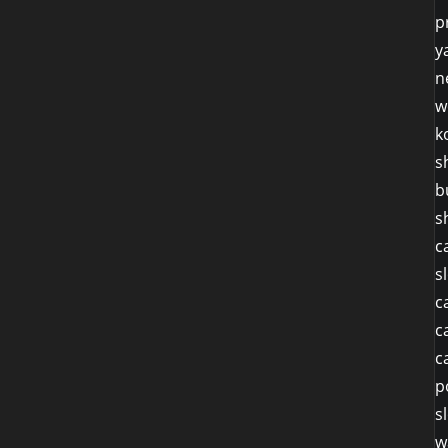
p
y
n
w
k
s
b
s
c
s
c
c
c
p
s
w