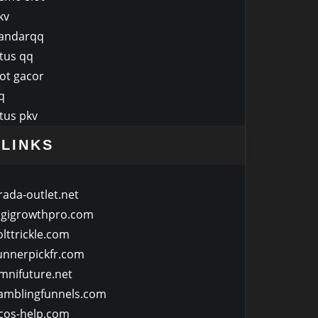
kv
andarqq
itus qq
lot gacor
q
itus pkv
LINKS
rada-outlet.net
igigrowthpro.com
olttrickle.com
unnerpickfr.com
mnifuture.net
amblingfunnels.com
cos-help.com