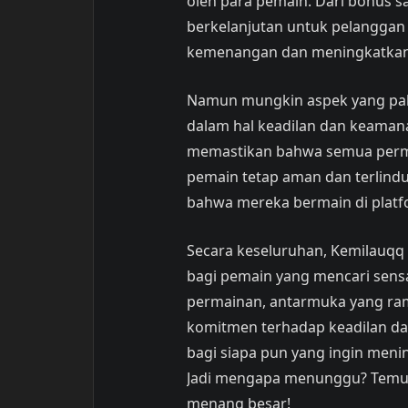
oleh para pemain. Dari bonus 
berkelanjutan untuk pelanggan
kemenangan dan meningkatkan
Namun mungkin aspek yang pali
dalam hal keadilan dan keamanan
memastikan bahwa semua permai
pemain tetap aman dan terlind
bahwa mereka bermain di platf
Secara keseluruhan, Kemilauqq
bagi pemain yang mencari sen
permainan, antarmuka yang ra
komitmen terhadap keadilan da
bagi siapa pun yang ingin men
Jadi mengapa menunggu? Temuka
menang besar!