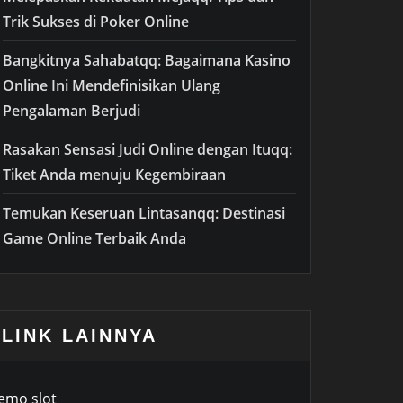
Trik Sukses di Poker Online
Bangkitnya Sahabatqq: Bagaimana Kasino
Online Ini Mendefinisikan Ulang
Pengalaman Berjudi
Rasakan Sensasi Judi Online dengan Ituqq:
Tiket Anda menuju Kegembiraan
Temukan Keseruan Lintasanqq: Destinasi
Game Online Terbaik Anda
LINK LAINNYA
emo slot