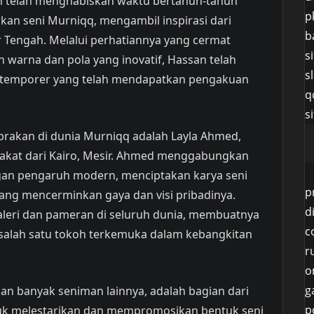
ssan telah menghabiskan waktu bertahun-tahun
p
n seni Murniqq, mengambil inspirasi dari
b
 Tengah. Melalui perhatiannya yang cermat
s
 warna dan pola yang inovatif, Hassan telah
s
ntemporer yang telah mendapatkan pengakuan
q
s
rakan di dunia Murniqq adalah Layla Ahmed,
akat dari Kairo, Mesir. Ahmed menggabungkan
ngan pengaruh modern, menciptakan karya seni
p
ang mencerminkan gaya dan visi pribadinya.
d
galeri dan pameran di seluruh dunia, membuatnya
c
salah satu tokoh terkemuka dalam kebangkitan
r
o
g
an banyak seniman lainnya, adalah bagian dari
p
k melestarikan dan mempromosikan bentuk seni