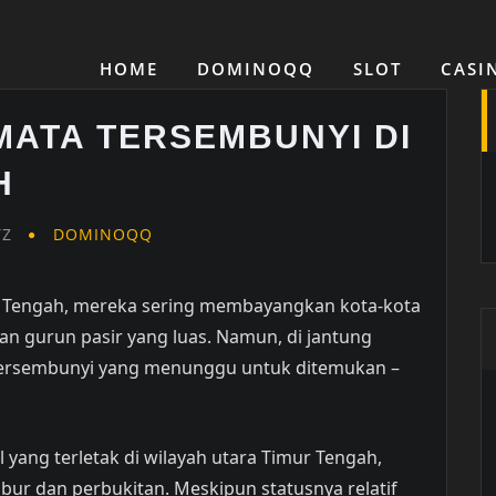
HOME
DOMINOQQ
SLOT
CASI
MATA TERSEMBUNYI DI
H
YZ
DOMINOQQ
r Tengah, mereka sering membayangkan kota-kota
an gurun pasir yang luas. Namun, di jantung
 tersembunyi yang menunggu untuk ditemukan –
 yang terletak di wilayah utara Timur Tengah,
subur dan perbukitan. Meskipun statusnya relatif