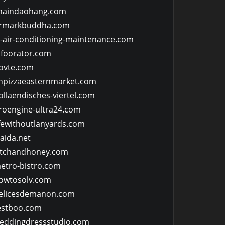
haindaohang.com
rmarkbuddha.com
g-air-conditioning-maintenance.com
nfoorator.com
ovte.com
hpizzaeasternmarket.com
ollaendisches-viertel.com
roengine-ultra24.com
ifewithoutlanyards.com
raida.net
itchandhoney.com
etro-bistro.com
owtosolv.com
elicesdemanon.com
estboo.com
eddingdressstudio.com