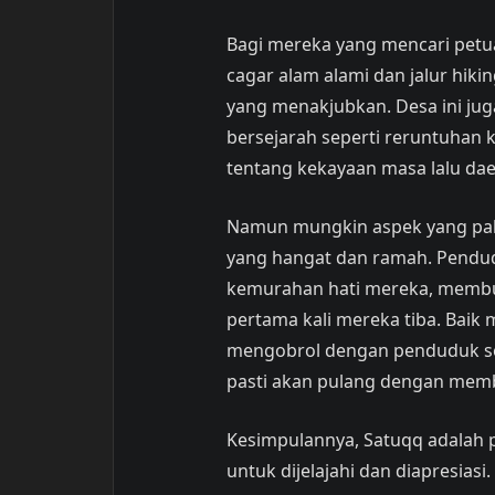
Bagi mereka yang mencari petual
cagar alam alami dan jalur hik
yang menakjubkan. Desa ini juga
bersejarah seperti reruntuhan 
tentang kekayaan masa lalu dae
Namun mungkin aspek yang pal
yang hangat dan ramah. Pendu
kemurahan hati mereka, membu
pertama kali mereka tiba. Baik m
mengobrol dengan penduduk se
pasti akan pulang dengan mem
Kesimpulannya, Satuqq adalah 
untuk dijelajahi dan diapresias