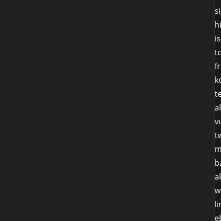
s
h
i
t
f
k
t
a
v
t
m
b
a
w
l
e