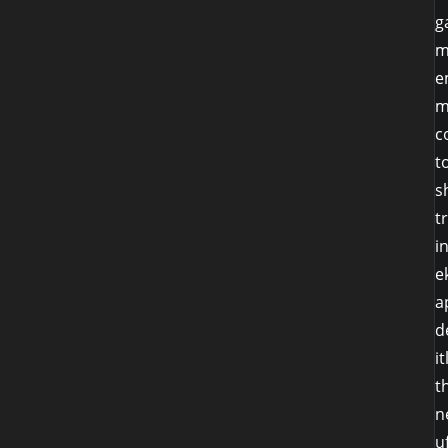
g
m
e
m
c
t
s
t
i
e
a
d
i
t
n
u