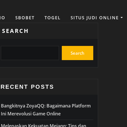
NO
SBOBET
TOGEL
SITUS JUDI ONLINE
SEARCH
Search
RECENT POSTS
Bangkitnya ZoyaQQ: Bagaimana Platform
Ini Merevolusi Game Online
Melepaskan Kekuatan Mejaqq: Tips dan