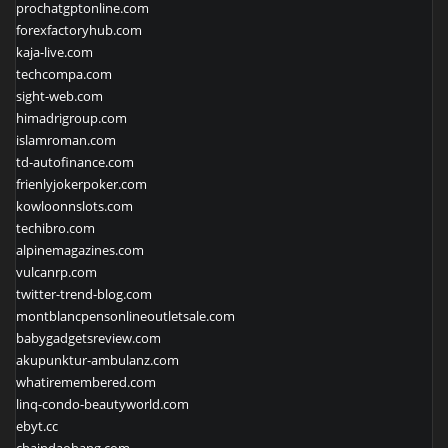
prochatgptonline.com
forexfactoryhub.com
kaja-live.com
techcompa.com
sight-web.com
himadrigroup.com
islamroman.com
td-autofinance.com
frienlyjokerpoker.com
kowloonnslots.com
techibro.com
alpinemagazines.com
vulcanrp.com
twitter-trend-blog.com
montblancpensonlineoutletsale.com
babygadgetsreview.com
akupunktur-ambulanz.com
whatiremembered.com
linq-condo-beautyworld.com
ebyt.cc
chaindaohang.com