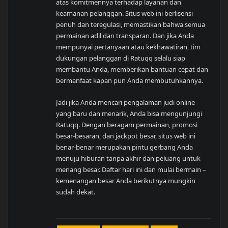
atas komitmennya terhadap layanan dan
keamanan pelanggan. Situs web ini berlisensi
penuh dan teregulasi, memastikan bahwa semua
permainan adil dan transparan. Dan jika Anda
mempunyai pertanyaan atau kekhawatiran, tim
dukungan pelanggan di Ratuqq selalu siap
membantu Anda, memberikan bantuan cepat dan
bermanfaat kapan pun Anda membutuhkannya.
Jadi jika Anda mencari pengalaman judi online
yang baru dan menarik, Anda bisa mengunjungi
Ratuqq. Dengan beragam permainan, promosi
besar-besaran, dan jackpot besar, situs web ini
benar-benar merupakan pintu gerbang Anda
menuju hiburan tanpa akhir dan peluang untuk
menang besar. Daftar hari ini dan mulai bermain –
kemenangan besar Anda berikutnya mungkin
sudah dekat.