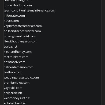
drmarkbuddha.com
lg-air-conditioning-maintenance.com
infoorator.com
novte.com
7hpizzaeasternmarket.com
hollaendisches-viertel.com
proengine-ultra24.com
lifewithoutlanyards.com
traida.net
kitchandhoney.com
metro-bistro.com
howtosolv.com
delicesdemanon.com
testboo.com
weddingdressstudio.com
premiumplox.com
yayosbk.com
neilhardie.biz
webmoneysurf.biz
kolohebluet.biz