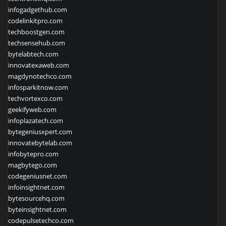
infogadgethub.com
codelinkitpro.com
techboostgen.com
techsensehub.com
bytelabtech.com
innovatexaweb.com
magdynotechco.com
infosparkitnow.com
techvortexco.com
geekifyweb.com
infoplazatech.com
bytegeniusxpert.com
innovatebytelab.com
infobytepro.com
magbytego.com
codegeniusnet.com
infoinsightnet.com
bytesourcehq.com
byteinsightnet.com
codepulsetechco.com