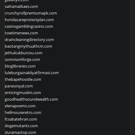
sattamatkaes.com
crunchyrollpremiumapk.com
hondacareprotectplan.com
casinogamblingcasino.com
towtimenews.com
draincleaningdirectory.com
baotangmythuathcm.com
jethukukburosu.com
somniumforge.com
bloglibraries.com
luleburgaznakliyatfirmasi.com
thebapehoodie.com
parasosyal.com
enticingmuslim.com
goodhealthsoundwealth.com
elenapoems.com
hellmouseretro.com
fcsabatehran.com
dogemutants.com
duramaxtop.com