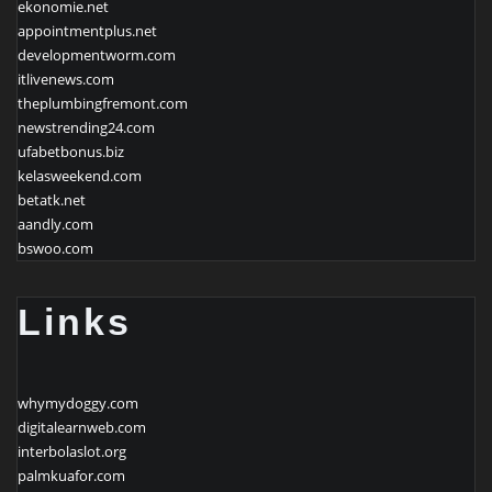
ekonomie.net
appointmentplus.net
developmentworm.com
itlivenews.com
theplumbingfremont.com
newstrending24.com
ufabetbonus.biz
kelasweekend.com
betatk.net
aandly.com
bswoo.com
Links
whymydoggy.com
digitalearnweb.com
interbolaslot.org
palmkuafor.com