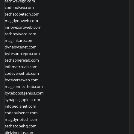
techwavego.com
codepulsex.com
techscopetech.com
magdynoweb.com
innovexaroweb.com
techreviveco.com
maglinkaro.com
dynabytenet.com
bytesourcepro.com
techspherelab.com
infomatrixlab.com
codeversehub.com
byteverseweb.com
magconnecthub.com
byteboostgenius.com
synapsegoplus.com
infopedianet.com
codepulsenet.com
magdynotech.com
techscopehq.com
digizineplus.com