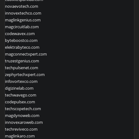
novaevotech.com
innovextechco.com
maglinkgenius.com
magcircuitlab.com
codewavex.com
byteboostco.com
elektrabyteco.com
magconnectxpert.com
truzestgenius.com
techpulsenet.com
zephyrtechxpert.com
infovortexco.com
digizinelab.com
techwavego.com
codepulsex.com
techscopetech.com
magdynoweb.com
innovexaroweb.com
techreviveco.com
maglinkaro.com