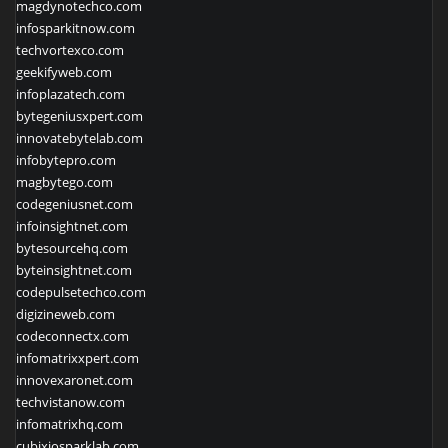
magdynotechco.com
infosparkitnow.com
techvortexco.com
geekifyweb.com
infoplazatech.com
bytegeniusxpert.com
innovatebytelab.com
infobytepro.com
magbytego.com
codegeniusnet.com
infoinsightnet.com
bytesourcehq.com
byteinsightnet.com
codepulsetechco.com
digizineweb.com
codeconnectx.com
infomatrixxpert.com
innovexaronet.com
techvistanow.com
infomatrixhq.com
cubixiosparklab.com