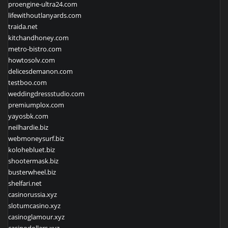
proengine-ultra24.com
lifewithoutlanyards.com
traida.net
kitchandhoney.com
metro-bistro.com
howtosolv.com
delicesdemanon.com
testboo.com
weddingdressstudio.com
premiumplox.com
yayosbk.com
neilhardie.biz
webmoneysurf.biz
kolohebluet.biz
shootermask.biz
busterwheel.biz
shelfari.net
casinorussia.xyz
slotumcasino.xyz
casinoglamour.xyz