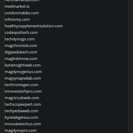
medmarket.io
outdoortablez.com
infotomy.com
healthysupplementsolution.com
codespottech.com
techdynogo.com
magchronicle.com
digipediatech.com
maglinkitnow.com
byteinsightweb.com
magdynogenius.com
magsynapselab.com
techtronixgen.com
innovextechpro.com
magcircuitweb.com
techscopexpert.com
techpediaweb.com
bytelabgenius.com
innovatetechco.com
magdynopro.com