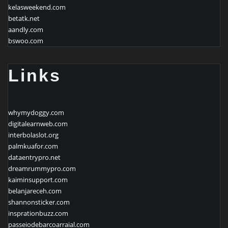
kelasweekend.com
betatk.net
aandly.com
bswoo.com
Links
whymydoggy.com
digitalearnweb.com
interbolaslot.org
palmkuafor.com
dataentrypro.net
dreamrummypro.com
kaiminsupport.com
belanjareceh.com
shannonsticker.com
insprationbuzz.com
passeiodebarcoarraial.com