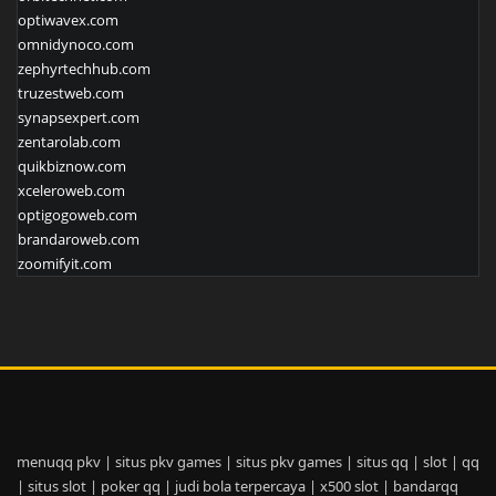
optiwavex.com
omnidynoco.com
zephyrtechhub.com
truzestweb.com
synapsexpert.com
zentarolab.com
quikbiznow.com
xceleroweb.com
optigogoweb.com
brandaroweb.com
zoomifyit.com
menuqq pkv
|
situs pkv games
|
situs pkv games
|
situs qq
|
slot
|
qq
|
situs slot
|
poker qq
|
judi bola terpercaya
|
x500 slot
|
bandarqq