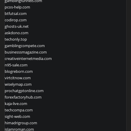
gamblingfunnels.com
pcos-help.com
btfutsal.com
codirop.com
ghosts-uk.net
askdono.com
techonly.top
gamblingcompete.com
businesssmagazine.com
creativeinternetmedia.com
n95-sale.com
blogreborn.com
virtcitnow.com
wiselymap.com
prochatgptonline.com
forexfactoryhub.com
kaja-live.com
techcompa.com
sight-web.com
himadrigroup.com
islamroman.com