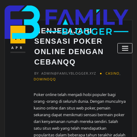
Skip
to
content
MENJELAJAHI
14
SENSASI POKER
APR
ONLINE DENGAN
CEBANQQ
BY
ADMIN@FAMILYBLOGGER.XYZ
CASINO
,
DOMINOQQ
Poker online telah menjadi hobi populer bagi
orang -orang di seluruh dunia. Dengan munculnya
kasino online dan situs web poker, pemain
sekarang dapat menikmati sensasi bermain poker
dari kenyamanan rumah mereka sendiri. Salah
satu situs web yang telah mendapatkan
popularitas dalam beberapa tahun terakhir adalah