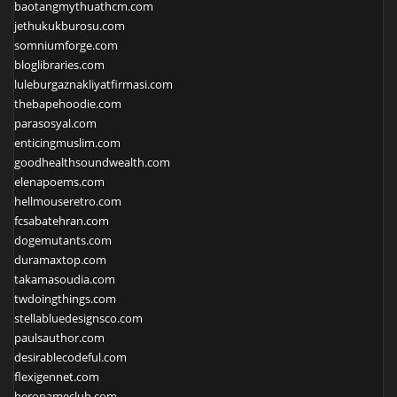
baotangmythuathcm.com
jethukukburosu.com
somniumforge.com
bloglibraries.com
luleburgaznakliyatfirmasi.com
thebapehoodie.com
parasosyal.com
enticingmuslim.com
goodhealthsoundwealth.com
elenapoems.com
hellmouseretro.com
fcsabatehran.com
dogemutants.com
duramaxtop.com
takamasoudia.com
twdoingthings.com
stellabluedesignsco.com
paulsauthor.com
desirablecodeful.com
flexigennet.com
heronameclub.com