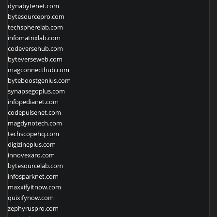
dynabytenet.com
bytesourcepro.com
techspherelab.com
infomatrixlab.com
codeversehub.com
byteverseweb.com
magconnecthub.com
byteboostgenius.com
synapsegoplus.com
infopedianet.com
codepulsenet.com
magdynotech.com
techscopehq.com
digizineplus.com
innovexaro.com
bytesourcelab.com
infosparknet.com
maxxifyitnow.com
quixifynow.com
zephyruspro.com