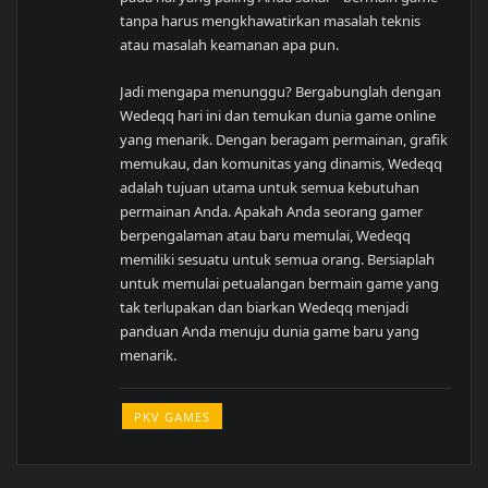
tanpa harus mengkhawatirkan masalah teknis
atau masalah keamanan apa pun.
Jadi mengapa menunggu? Bergabunglah dengan
Wedeqq hari ini dan temukan dunia game online
yang menarik. Dengan beragam permainan, grafik
memukau, dan komunitas yang dinamis, Wedeqq
adalah tujuan utama untuk semua kebutuhan
permainan Anda. Apakah Anda seorang gamer
berpengalaman atau baru memulai, Wedeqq
memiliki sesuatu untuk semua orang. Bersiaplah
untuk memulai petualangan bermain game yang
tak terlupakan dan biarkan Wedeqq menjadi
panduan Anda menuju dunia game baru yang
menarik.
PKV GAMES