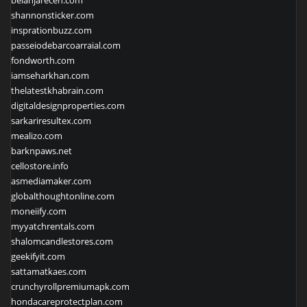
shannonsticker.com
insprationbuzz.com
passeiodebarcoarraial.com
fondworth.com
iamseharkhan.com
thelatestkhabrain.com
digitaldesignproperties.com
sarkariresultex.com
mealizo.com
barknpaws.net
cellostore.info
asmediamaker.com
globalthoughtonline.com
moneiify.com
myyatchrentals.com
shalomcandlestores.com
geekifyit.com
sattamatkaes.com
crunchyrollpremiumapk.com
hondacareprotectplan.com