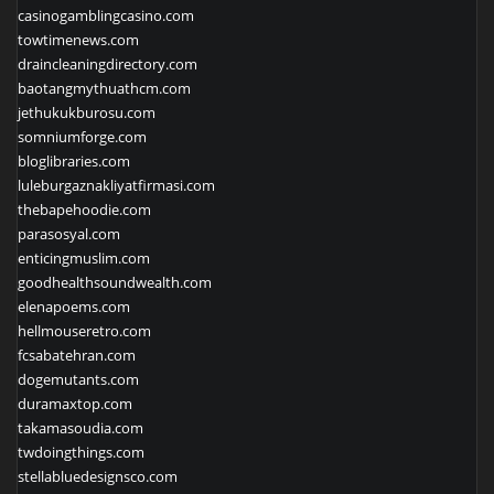
casinogamblingcasino.com
towtimenews.com
draincleaningdirectory.com
baotangmythuathcm.com
jethukukburosu.com
somniumforge.com
bloglibraries.com
luleburgaznakliyatfirmasi.com
thebapehoodie.com
parasosyal.com
enticingmuslim.com
goodhealthsoundwealth.com
elenapoems.com
hellmouseretro.com
fcsabatehran.com
dogemutants.com
duramaxtop.com
takamasoudia.com
twdoingthings.com
stellabluedesignsco.com