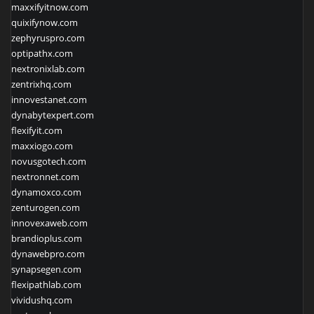
maxxifyitnow.com
quixifynow.com
zephyruspro.com
optipathx.com
nextronixlab.com
zentrixhq.com
innovestanet.com
dynabytexpert.com
flexifyit.com
maxxiogo.com
novusgotech.com
nextronnet.com
dynamoxco.com
zenturogen.com
innovexaweb.com
brandioplus.com
dynawebpro.com
synapsegen.com
flexipathlab.com
vividushq.com