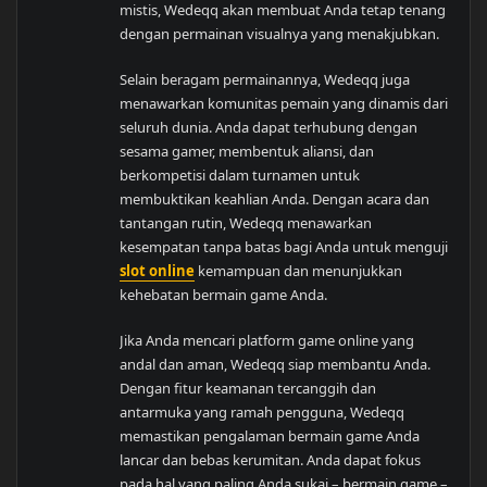
mistis, Wedeqq akan membuat Anda tetap tenang
dengan permainan visualnya yang menakjubkan.
Selain beragam permainannya, Wedeqq juga
menawarkan komunitas pemain yang dinamis dari
seluruh dunia. Anda dapat terhubung dengan
sesama gamer, membentuk aliansi, dan
berkompetisi dalam turnamen untuk
membuktikan keahlian Anda. Dengan acara dan
tantangan rutin, Wedeqq menawarkan
kesempatan tanpa batas bagi Anda untuk menguji
slot online
kemampuan dan menunjukkan
kehebatan bermain game Anda.
Jika Anda mencari platform game online yang
andal dan aman, Wedeqq siap membantu Anda.
Dengan fitur keamanan tercanggih dan
antarmuka yang ramah pengguna, Wedeqq
memastikan pengalaman bermain game Anda
lancar dan bebas kerumitan. Anda dapat fokus
pada hal yang paling Anda sukai – bermain game –