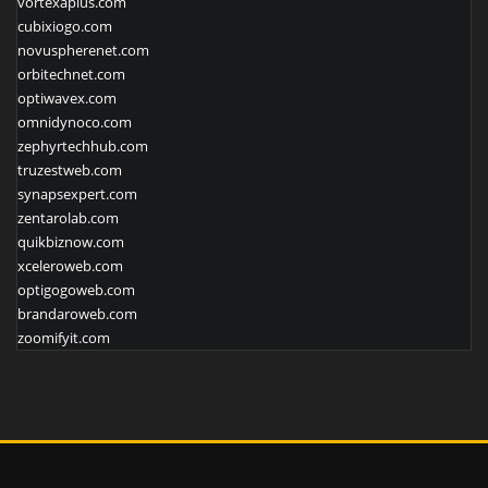
vortexaplus.com
cubixiogo.com
novuspherenet.com
orbitechnet.com
optiwavex.com
omnidynoco.com
zephyrtechhub.com
truzestweb.com
synapsexpert.com
zentarolab.com
quikbiznow.com
xceleroweb.com
optigogoweb.com
brandaroweb.com
zoomifyit.com