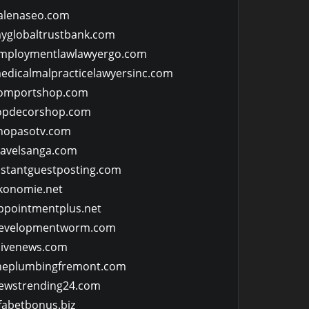
alenaseo.com
yglobaltrustbank.com
mploymentlawlawyergo.com
edicalmalpracticelawyersinc.com
omportshop.com
opdecorshop.com
hopasotv.com
ravelsanga.com
nstantguestposting.com
konomie.net
ppointmentplus.net
evelopmentworm.com
tlivenews.com
heplumbingfremont.com
ewstrending24.com
fabetbonus.biz