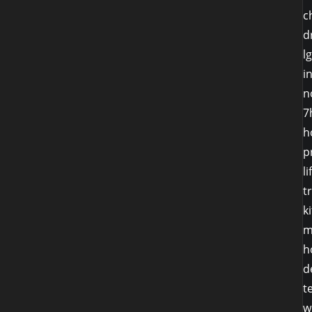
c
d
l
i
n
7
h
p
l
t
k
m
h
d
t
w