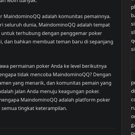
n lebih banyak.
p
b
sar MaindominoQQ adalah komunitas pemainnya.
s
ari seluruh dunia, MaindominoQQ adalah tempat
s
k untuk terhubung dengan penggemar poker
q
tegi, dan bahkan membuat teman baru di sepanjang
s
bawa permainan poker Anda ke level berikutnya
, mengapa tidak mencoba MaindominoQQ? Dengan
p
namen yang menarik, dan komunitas pemain yang
d
alah jalan Anda menuju keagungan poker.
c
iri mengapa MaindominoQQ adalah platform poker
r
 semua tingkat keterampilan.
o
g
p