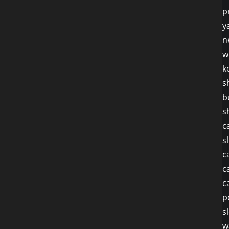
p
y
n
w
k
s
b
s
c
s
c
c
c
p
s
w