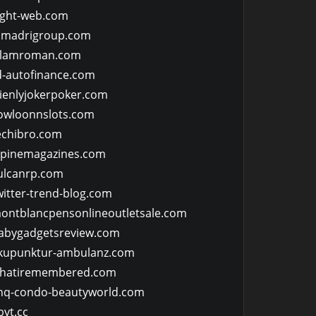
ight-web.com
imadrigroup.com
slamroman.com
d-autofinance.com
rienlyjokerpoker.com
owloonnslots.com
echibro.com
lpinemagazines.com
ulcanrp.com
witter-trend-blog.com
ontblancpensonlineoutletsale.com
abygadgetsreview.com
kupunktur-ambulanz.com
hatiremembered.com
inq-condo-beautyworld.com
byt.cc