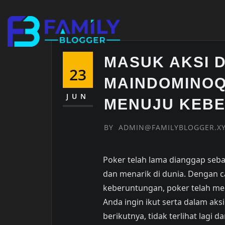
Skip
to
content
MASUK AKSI 
23
MAINDOMINOQ
JUN
MENUJU KEB
BY
ADMIN@FAMILYBLOGGER.X
Poker telah lama dianggap seba
dan menarik di dunia. Dengan c
keberuntungan, poker telah me
Anda ingin ikut serta dalam ak
berikutnya, tidak terlihat lagi