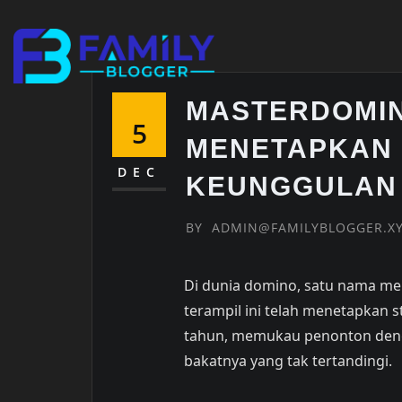
Skip
to
content
MASTERDOMIN
5
MENETAPKAN
DEC
KEUNGGULAN
BY
ADMIN@FAMILYBLOGGER.X
Di dunia domino, satu nama men
terampil ini telah menetapkan
tahun, memukau penonton deng
bakatnya yang tak tertandingi.