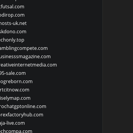
tfutsal.com
odirop.com
hosts-uk.net
skdono.com
echonly.top
amblingcompete.com
usinesssmagazine.com
reativeinternetmedia.com
95-sale.com
logreborn.com
irtcitnow.com
iselymap.com
rochatgptonline.com
orexfactoryhub.com
aja-live.com
echcompa.com