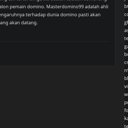
b
calon pemain domino. Masterdomino99 adalah ahli
c
pengaruhnya terhadap dunia domino pasti akan
g
yang akan datang.
a
t
g
b
c
n
b
v
w
p
f
k
t