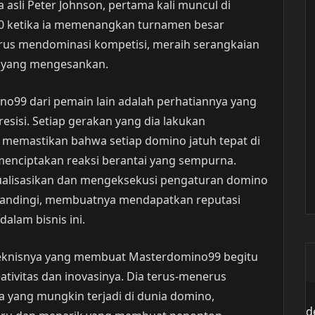
sli Peter Johnson, pertama kali muncul di
0 ketika ia memenangkan turnamen besar
 terus mendominasi kompetisi, meraih serangkaian
 yang mengesankan.
99 dari pemain lain adalah perhatiannya yang
resisi. Setiap gerakan yang dia lakukan
 memastikan bahwa setiap domino jatuh tepat di
menciptakan reaksi berantai yang sempurna.
lisasikan dan mengeksekusi pengaturan domino
rtandingi, membuatnya mendapatkan reputasi
dalam bisnis ini.
eknisnya yang membuat Masterdomino99 begitu
ivitas dan inovasinya. Dia terus-menerus
 yang mungkin terjadi di dunia domino,
d