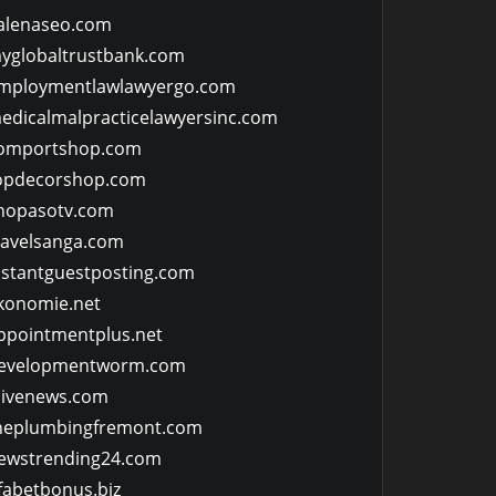
alenaseo.com
yglobaltrustbank.com
mploymentlawlawyergo.com
edicalmalpracticelawyersinc.com
omportshop.com
opdecorshop.com
hopasotv.com
ravelsanga.com
nstantguestposting.com
konomie.net
ppointmentplus.net
evelopmentworm.com
tlivenews.com
heplumbingfremont.com
ewstrending24.com
fabetbonus.biz