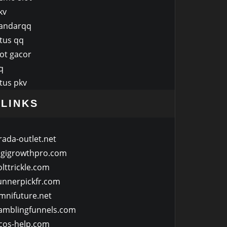
kv
andarqq
itus qq
lot gacor
q
itus pkv
LINKS
rada-outlet.net
igigrowthpro.com
olttrickle.com
unnerpickfr.com
mnifuture.net
amblingfunnels.com
cos-help.com