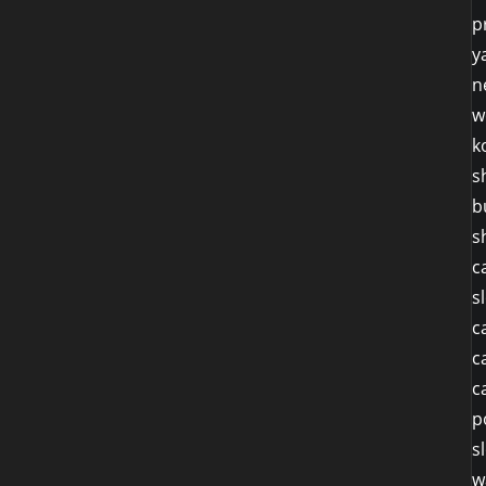
p
y
n
w
k
s
b
s
c
s
c
c
c
p
s
w