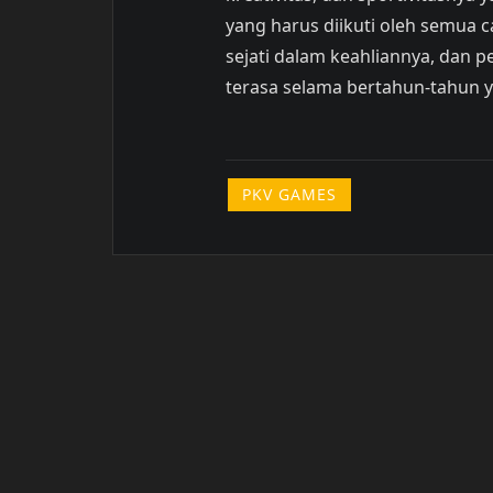
yang harus diikuti oleh semua 
sejati dalam keahliannya, dan 
terasa selama bertahun-tahun 
PKV GAMES