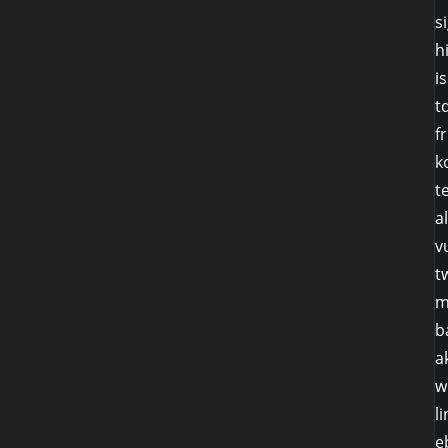
s
h
i
t
f
k
t
a
v
t
m
b
a
w
l
e