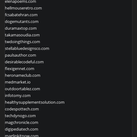
elenapoems.com
hellmouseretro.com
fcsabatehran.com
dogemutants.com
duramaxtop.com
takamasoudia.com
twdoingthings.com
stellabluedesignsco.com
paulsauthor.com
desirablecodeful.com
flexigennet.com
heronameclub.com
medmarket.io
outdoortablez.com
infotomy.com
healthysupplementsolution.com
codespottech.com
techdynogo.com
magchronicle.com
digipediatech.com
maglinkitnow.com