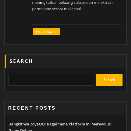
meningkatkan peluang sukses dan menikmati
permainan secara maksimal.
PKV GAMES
SEARCH
Search
RECENT POSTS
Bangkitnya ZoyaQQ: Bagaimana Platform Ini Merevolusi
Game Online