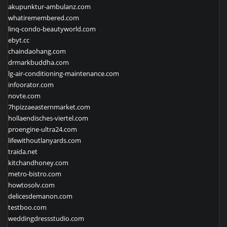
akupunktur-ambulanz.com
whatiremembered.com
linq-condo-beautyworld.com
ebyt.cc
chaindaohang.com
drmarkbuddha.com
lg-air-conditioning-maintenance.com
infoorator.com
novte.com
7hpizzaeasternmarket.com
hollaendisches-viertel.com
proengine-ultra24.com
lifewithoutlanyards.com
traida.net
kitchandhoney.com
metro-bistro.com
howtosolv.com
delicesdemanon.com
testboo.com
weddingdressstudio.com