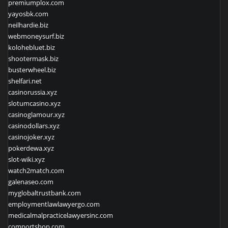
premiumplox.com
yayosbk.com
neilhardie.biz
webmoneysurf.biz
kolohebluet.biz
shootermask.biz
busterwheel.biz
shelfari.net
casinorussia.xyz
slotumcasino.xyz
casinoglamour.xyz
casinodollars.xyz
casinojoker.xyz
pokerdewa.xyz
slot-wiki.xyz
watch2match.com
galenaseo.com
myglobaltrustbank.com
employmentlawlawyergo.com
medicalmalpracticelawyersinc.com
comportshop.com