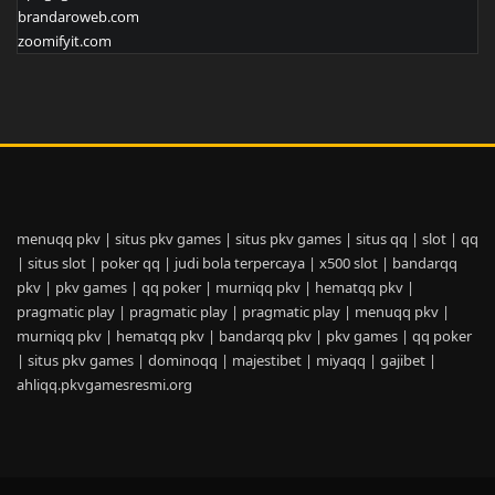
brandaroweb.com
zoomifyit.com
menuqq pkv
|
situs pkv games
|
situs pkv games
|
situs qq
|
slot
|
qq
|
situs slot
|
poker qq
|
judi bola terpercaya
|
x500 slot
|
bandarqq
pkv
|
pkv games
|
qq poker
|
murniqq pkv
|
hematqq pkv
|
pragmatic play
|
pragmatic play
|
pragmatic play
|
menuqq pkv
|
murniqq pkv
|
hematqq pkv
|
bandarqq pkv
|
pkv games
|
qq poker
|
situs pkv games
|
dominoqq
|
majestibet
|
miyaqq
|
gajibet
|
ahliqq.pkvgamesresmi.org