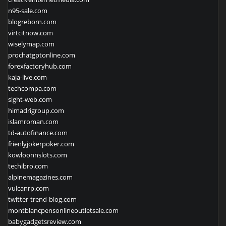
n95-sale.com
blogreborn.com
virtcitnow.com
wiselymap.com
prochatgptonline.com
forexfactoryhub.com
kaja-live.com
techcompa.com
sight-web.com
himadrigroup.com
islamroman.com
td-autofinance.com
frienlyjokerpoker.com
kowloonnslots.com
techibro.com
alpinemagazines.com
vulcanrp.com
twitter-trend-blog.com
montblancpensonlineoutletsale.com
babygadgetsreview.com