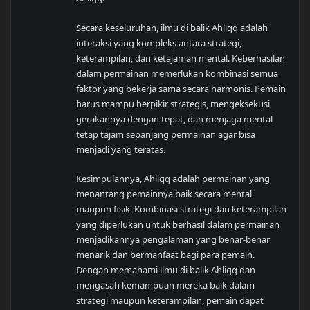
Secara keseluruhan, ilmu di balik Ahliqq adalah
interaksi yang kompleks antara strategi,
keterampilan, dan ketajaman mental. Keberhasilan
dalam permainan memerlukan kombinasi semua
faktor yang bekerja sama secara harmonis. Pemain
harus mampu berpikir strategis, mengeksekusi
gerakannya dengan tepat, dan menjaga mental
tetap tajam sepanjang permainan agar bisa
menjadi yang teratas.
Kesimpulannya, Ahliqq adalah permainan yang
menantang pemainnya baik secara mental
maupun fisik. Kombinasi strategi dan keterampilan
yang diperlukan untuk berhasil dalam permainan
menjadikannya pengalaman yang benar-benar
menarik dan bermanfaat bagi para pemain.
Dengan memahami ilmu di balik Ahliqq dan
mengasah kemampuan mereka baik dalam
strategi maupun keterampilan, pemain dapat