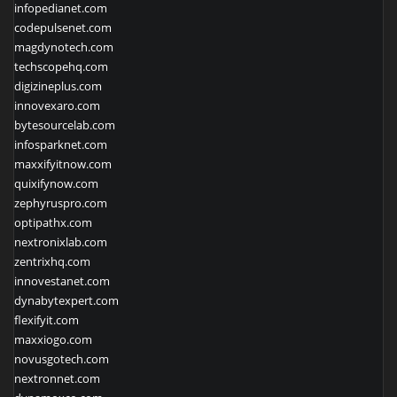
infopedianet.com
codepulsenet.com
magdynotech.com
techscopehq.com
digizineplus.com
innovexaro.com
bytesourcelab.com
infosparknet.com
maxxifyitnow.com
quixifynow.com
zephyruspro.com
optipathx.com
nextronixlab.com
zentrixhq.com
innovestanet.com
dynabytexpert.com
flexifyit.com
maxxiogo.com
novusgotech.com
nextronnet.com