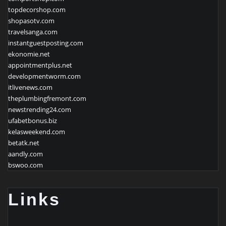
topdecorshop.com
shopasotv.com
travelsanga.com
instantguestposting.com
ekonomie.net
appointmentplus.net
developmentworm.com
itlivenews.com
theplumbingfremont.com
newstrending24.com
ufabetbonus.biz
kelasweekend.com
betatk.net
aandly.com
bswoo.com
Links